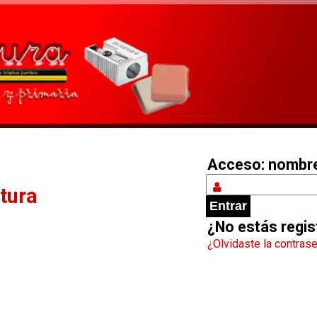
Acceso: nomb
tura
¿No estás regi
¿Olvidaste la contras