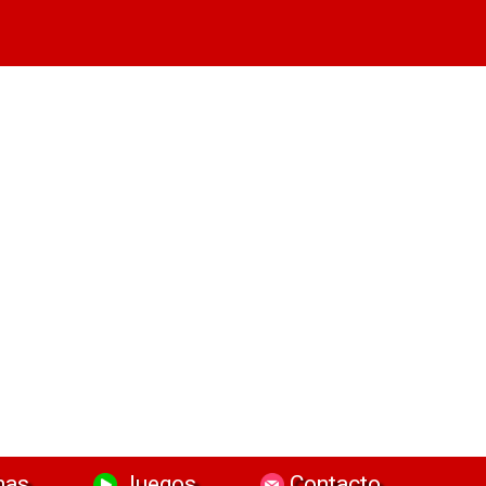
has
Juegos
Contacto