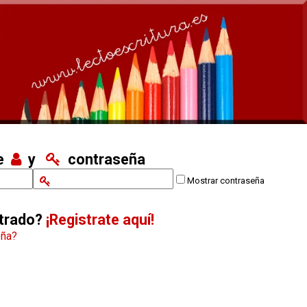
re
y
contraseña
Mostrar contraseña
strado?
¡Registrate aquí!
eña?