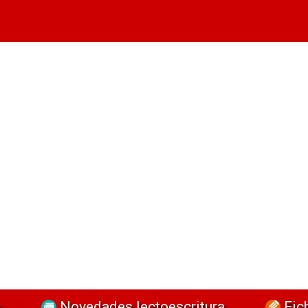
a
Novedades lectoescritura
Fic