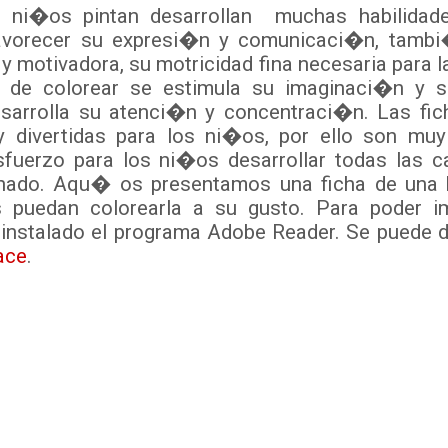
�os pintan desarrollan muchas habilidade
orecer su expresi�n y comunicaci�n, tambi�
 y motivadora, su motricidad fina necesaria para la
s de colorear se estimula su imaginaci�n y su
arrolla su atenci�n y concentraci�n. Las fic
y divertidas para los ni�os, por ello son muy
sfuerzo para los ni�os desarrollar todas las 
ado. Aqu� os presentamos una ficha de una b
 puedan colorearla a su gusto. Para poder imp
instalado el programa Adobe Reader. Se puede 
ace
.