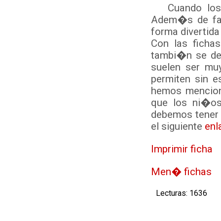
Cuando los ni
Adem�s de fav
forma divertida
Con las ficha
tambi�n se des
suelen ser mu
permiten sin e
hemos mencion
que los ni�os
debemos tener 
el siguiente
enl
Imprimir ficha
Men� fichas
Lecturas: 1636