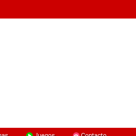
has
Juegos
Contacto