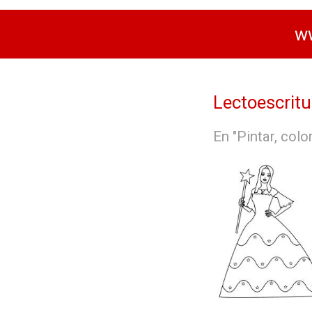
ww
Lectoescritu
En "Pintar, col