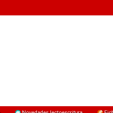
a
Novedades lectoescritura
Fic