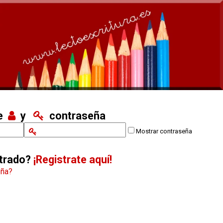
re
y
contraseña
Mostrar contraseña
strado?
¡Registrate aquí!
eña?