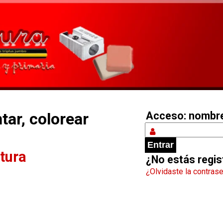
tar, colorear
Acceso: nomb
tura
¿No estás regi
¿Olvidaste la contras